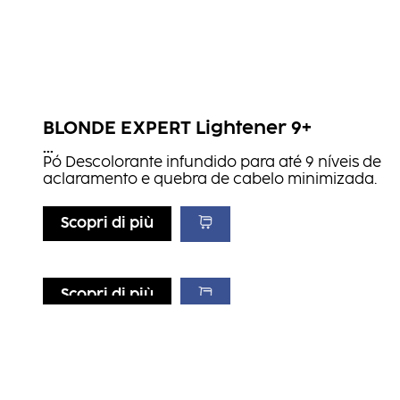
BLONDE EXPERT Lightener 9+
...
Pó Descolorante infundido para até 9 níveis de
aclaramento e quebra de cabelo minimizada.
Scopri di più
Scopri di più
Scopri di più
Scopri di più
CREA-MIX
CC2
...
NN2
Coloração criativa e de alta performance de
...
mistura de tons para conseguir resultados de
2-in-1 colour conditioning spray.