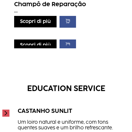
Champô de Reparação
...
Scopri di più
Scopri di più
Scopri di più
Scopri di più
Condicionador de Reparação
Champô de Hidratação
...
Máscara de Reparação
...
...
EDUCATION SERVICE
CASTANHO SUNLIT
Um loiro natural e uniforme, com tons
quentes suaves e um brilho refrescante.