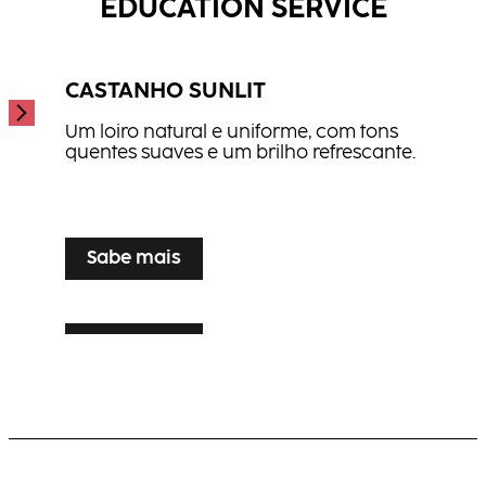
EDUCATION SERVICE
...
CASTANHO SUNLIT
Um loiro natural e uniforme, com tons
quentes suaves e um brilho refrescante.
...
Sabe mais
Sabe mais
TONALIZAÇÃO SILVER VEIL
Sabe mais
LOIRO SOFISTICADO LIVED BLONDE
Realce loiro luminoso para cabelos grisalhos
ou brancos com elegância e brilho.
Loiro quente e multidimensional, com brilho
e movimento evidentes.