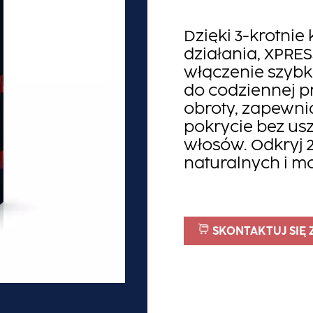
Dzięki 3-krotni
działania, XPRE
włączenie szybki
do codziennej p
obroty, zapewni
pokrycie bez us
włosów. Odkryj 2
naturalnych i m
SKONTAKTUJ SIĘ 