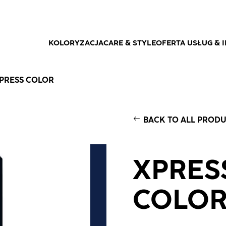
KOLORYZACJA
CARE & STYLE
OFERTA USŁUG & I
PRESS COLOR
BACK TO ALL PROD
XPRES
COLO