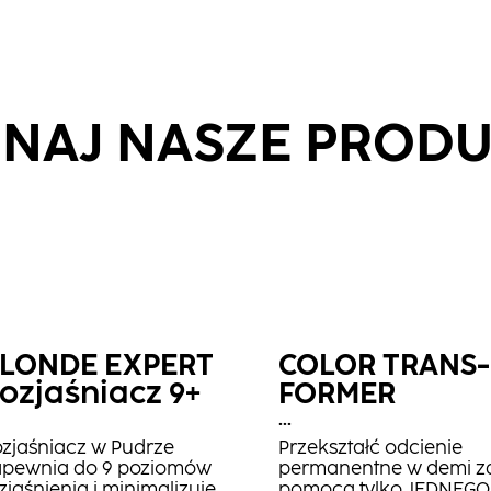
NAJ NASZE PROD
LONDE EXPERT
COLOR TRANS­
ozjaśniacz​ 9+
FORMER
...
zjaśniacz w Pudrze
Przekształć odcienie
apewnia do 9 poziomów
permanentne w demi z
zjaśnienia i minimalizuje
pomocą tylko JEDNEGO