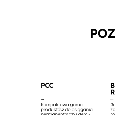
POZ
PCC
B
R
...
...
Kompaktowa gama
Ro
produktów do osiągania
z
permanentnych i demi-
ro