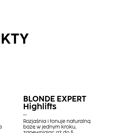
UKTY
BLONDE EXPERT
Highlifts
...
Rozjaśnia i tonuje naturalną
a
bazę w jednym kroku,
zapewniając aż do 5