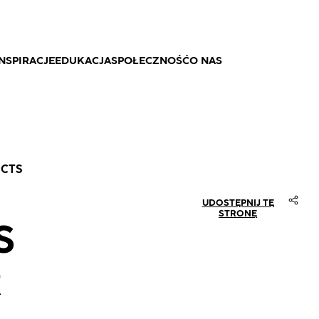
NSPIRACJE
EDUKACJA
SPOŁECZNOŚĆ
O NAS
UCTS
UDOSTĘPNIJ TĘ
STRONĘ
S
R