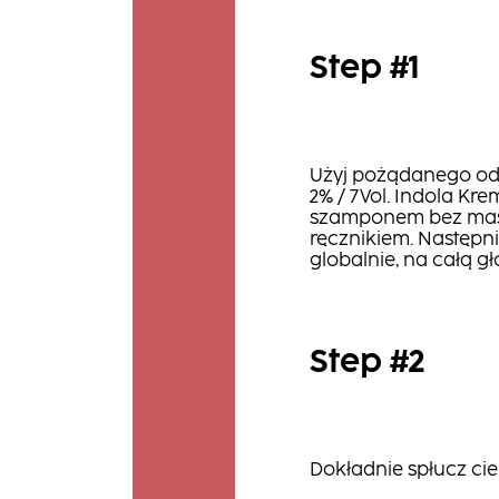
Step #1
Użyj pożądanego odci
2% / 7Vol. Indola K
szamponem bez maso
ręcznikiem. Następn
globalnie, na całą g
Step #2
Dokładnie spłucz ci