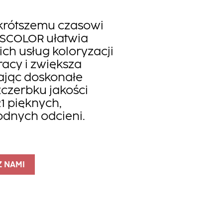
e krótszemu czasowi
SSCOLOR ułatwia
ch usług koloryzacji
racy i zwiększa
ając doskonałe
zczerbku jakości
1 pięknych,
odnych odcieni.
Z NAMI