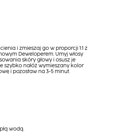
enia i zmieszaj go w proporcji 1:1 z
remowym Deweloperem. Umyj włosy
wania skóry głowy i osusz je
ie szybko nałóż wymieszany kolor
łowę i pozostaw na 3-5 minut.
epłą wodą.