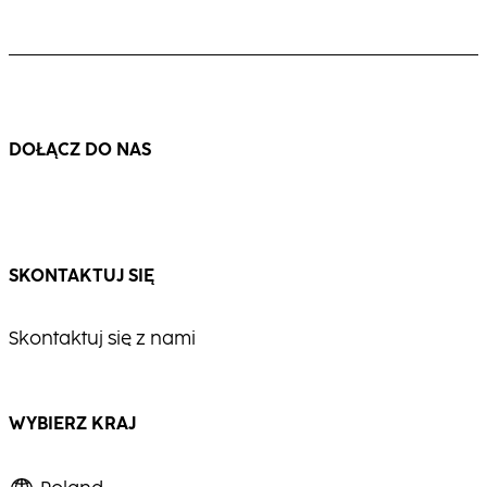
Lśniące, rozświetlające wykończenie blond
dla siwych lub białych włosów – eleganckie i
Ciepły, wielowymiarowy blond z widocznym
pełne blasku.
ruchem i promiennością.
...
...
DOŁĄCZ DO NAS
SKONTAKTUJ SIĘ
Skontaktuj się z nami
WYBIERZ KRAJ