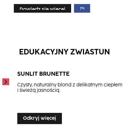
Dowiedz się więcej
Dowiedz się więcej
Dowiedz się więcej
Maska Color
Szampon Repair
...
Szampon Hydrate
...
...
EDUKACYJNY ZWIASTUN
SUNLIT BRUNETTE
Czysty, naturalny blond z delikatnym ciepłem
i świeżą jasnością.
...
Odkryj więcej