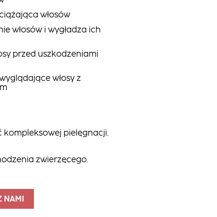
w
bciążająca włosów
nie włosów i wygładza ich
osy przed uszkodzeniami
 wyglądające włosy z
em
 kompleksowej pielęgnacji.
hodzenia zwierzęcego.
Z NAMI