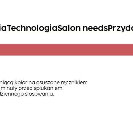
ia
Technologia
Salon needs
Przyd
niącą kolor na osuszone ręcznikiem
2 minuty przed spłukaniem.
ziennego stosowania.