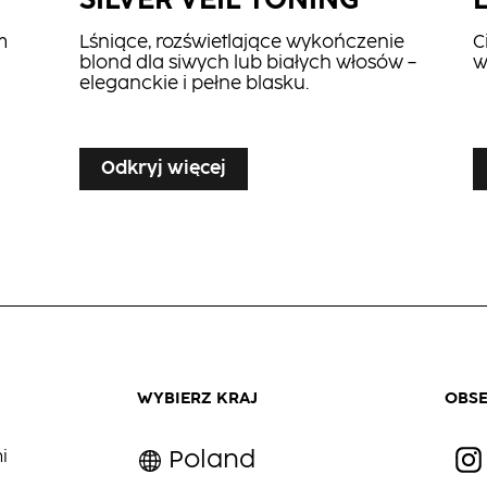
SILVER VEIL TONING
m
Lśniące, rozświetlające wykończenie
C
blond dla siwych lub białych włosów –
w
eleganckie i pełne blasku.
...
...
Odkryj więcej
WYBIERZ KRAJ
OBS
Poland
i