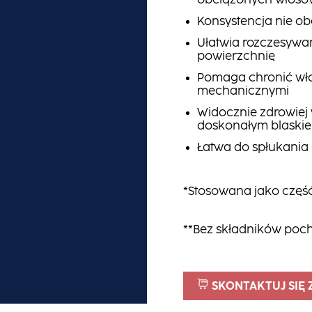
obciążonych włosó
Konsystencja nie o
Ułatwia rozczesywa
powierzchnię
Pomaga chronić wł
mechanicznymi
Widocznie zdrowiej
doskonałym blaski
Łatwa do spłukania
*Stosowana jako część
**Bez składników poc
SKONTAKTUJ SIĘ 