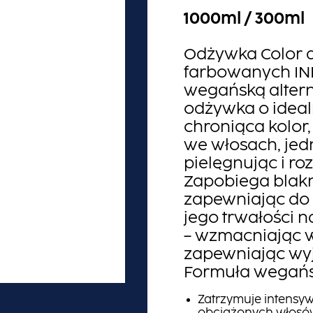
1000ml / 300ml
Odżywka Color 
farbowanych IN
wegańską altern
odżywka o ideal
chroniąca kolor,
we włosach, jed
pielęgnując i ro
Zapobiega blakn
zapewniając do
jego trwałości 
– wzmacniając w
zapewniając wyj
Formuła wegańs
Zatrzymuje intensy