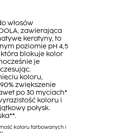
do włosów
DOLA, zawierająca
atywę keratyny, to
nym poziomie pH 4,5
 która blokuje kolor
nocześnie je
zczesując.
ięciu koloru,
 90% zwiększenie
nawet po 30 myciach*
yrazistość koloru i
ątkowy połysk.
ka**.
wność koloru farbowanych i