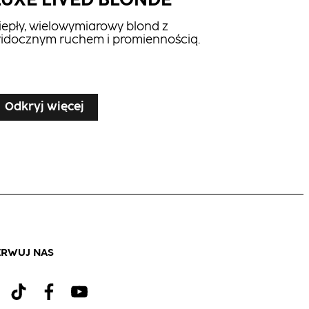
LUXE LIVED BLONDE
iepły, wielowymiarowy blond z
idocznym ruchem i promiennością.
Odkryj więcej
ERWUJ NAS