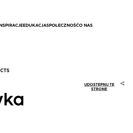
NSPIRACJE
EDUKACJA
SPOŁECZNOŚĆ
O NAS
UCTS
UDOSTĘPNIJ TĘ
STRONĘ
wka