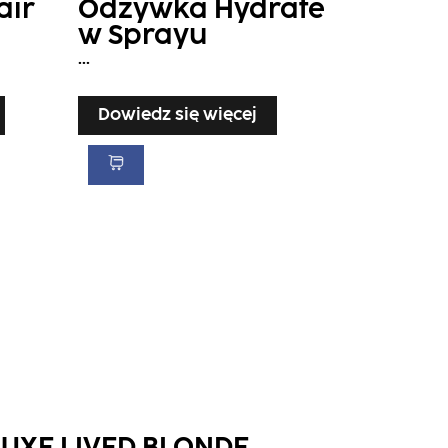
air
Odżywka Hydrate
w Sprayu
...
Dowiedz się więcej