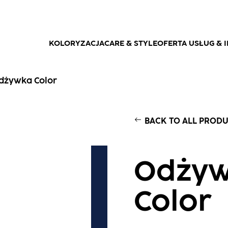
KOLORYZACJA
CARE & STYLE
OFERTA USŁUG & I
dżywka Color
BACK TO ALL PROD
Odży
Color