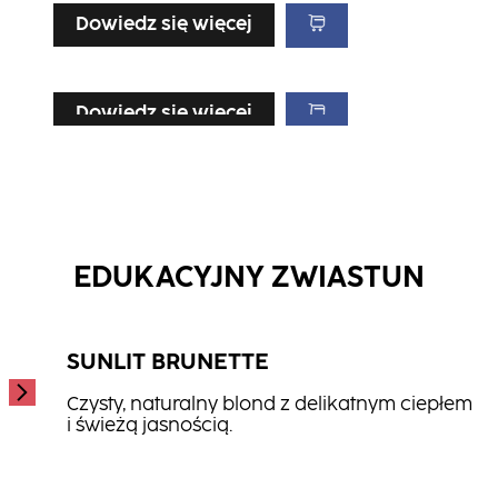
Dowiedz się więcej
Dowiedz się więcej
Dowiedz się więcej
Dowiedz się więcej
Szampon Scalp & Hair Therapy
Szampon Hydrate
...
Maska Repair
...
...
EDUKACYJNY ZWIASTUN
SUNLIT BRUNETTE
Czysty, naturalny blond z delikatnym ciepłem
i świeżą jasnością.