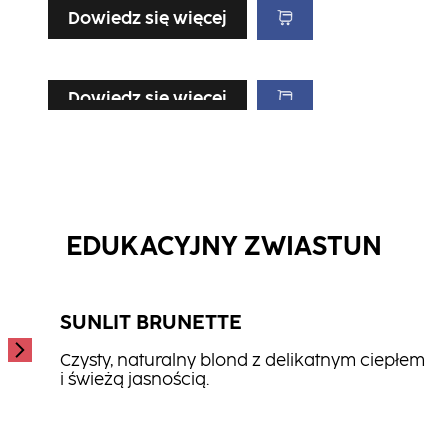
Dowiedz się więcej
Dowiedz się więcej
Dowiedz się więcej
Dowiedz się więcej
Spray z Solą
Wosk Nabłyszczający
...
Żel Modelujący
...
...
EDUKACYJNY ZWIASTUN
SUNLIT BRUNETTE
Czysty, naturalny blond z delikatnym ciepłem
i świeżą jasnością.