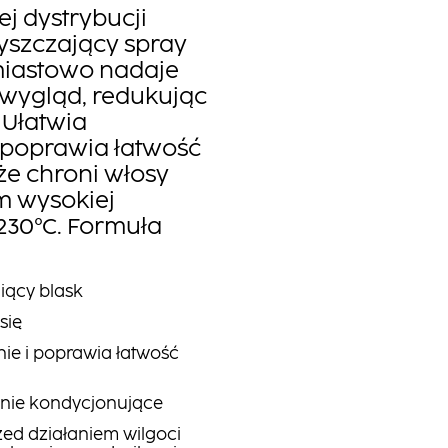
ej dystrybucji
łyszczający spray
iastowo nadaje
wygląd, redukując
. Ułatwia
 poprawia łatwość
że chroni włosy
m wysokiej
230°C. Formuła
iący blask
się
ie i poprawia łatwość
anie kondycjonujące
ed działaniem wilgoci