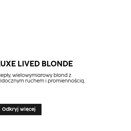
LUXE LIVED BLONDE
iepły, wielowymiarowy blond z
idocznym ruchem i promiennością.
Odkryj więcej