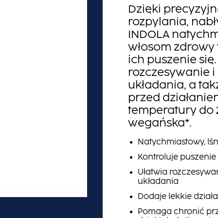
Dzięki precyzyjn
rozpylania, nab
INDOLA natychm
włosom zdrowy 
ich puszenie się
rozczesywanie i
układania, a tak
przed działanie
temperatury do 
wegańska*.
Natychmiastowy, lśn
Kontroluje puszenie 
Ułatwia rozczesywan
układania
Dodaje lekkie dział
Pomaga chronić prz