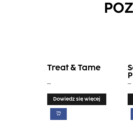
POZ
Treat & Tame
S
P
K
...
...
Dowiedz się więcej