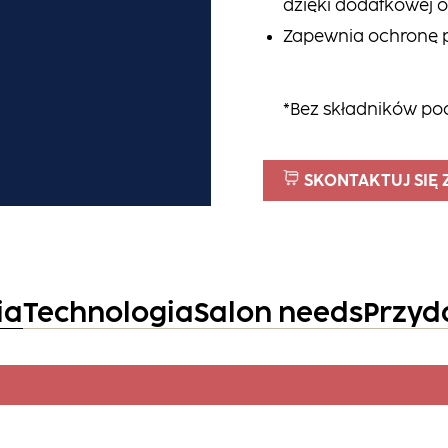
dzięki dodatkowej o
Zapewnia ochronę p
*Bez składników po
SKONTAKTUJ SIĘ 
ia
Technologia
Salon needs
Przyd