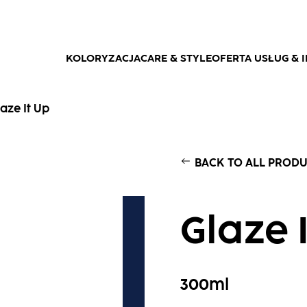
KOLORYZACJA
CARE & STYLE
OFERTA USŁUG & I
aze It Up
BACK TO ALL PROD
Glaze 
300ml