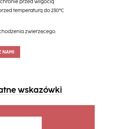
chronie przed wilgocią
rzed temperaturą do 230°C
chodzenia zwierzęcego.
Z NAMI
atne wskazówki