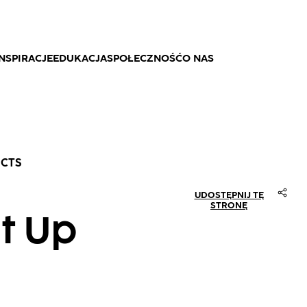
NSPIRACJE
EDUKACJA
SPOŁECZNOŚĆ
O NAS
UCTS
UDOSTĘPNIJ TĘ
STRONĘ
It Up