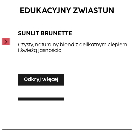
...
...
EDUKACYJNY ZWIASTUN
SUNLIT BRUNETTE
Czysty, naturalny blond z delikatnym ciepłem
i świeżą jasnością.
...
Odkryj więcej
Odkryj więcej
SILVER VEIL TONING
Odkryj więcej
LUXE LIVED BLONDE
Lśniące, rozświetlające wykończenie blond
dla siwych lub białych włosów – eleganckie i
Ciepły, wielowymiarowy blond z widocznym
pełne blasku.
ruchem i promiennością.