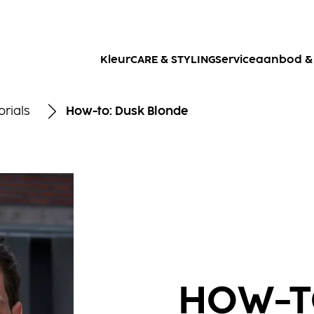
Kleur
CARE & STYLING
Serviceaanbod & 
orials
How-to: Dusk Blonde
HOW-T