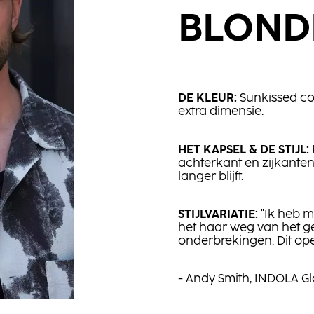
BLOND
DE KLEUR:
Sunkissed co
extra dimensie.
HET KAPSEL & DE STIJL:
achterkant en zijkanten
langer blijft.
STIJLVARIA​​TIE:
"Ik heb m
het haar weg van het g
onderbrekingen. Dit op
- Andy Smith, INDOLA G