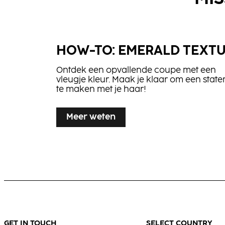
HOW-TO: EMERALD TEXT
BLONDE
Flexible Hair
EXPERT Insta
Ontdek een opvallende coupe met een
Spray
Cool
vleugje kleur. Maak je klaar om een stat
te maken met je haar!
Treatment
Meer weten
Meer weten
HOW-TO: RUBY FLASH
Laat je inspireren door een rijke rode
haarkleur met opvallende reflecties, als
aanvulling op een zachte, ronde snit.
GET IN TOUCH
SELECT COUNTRY