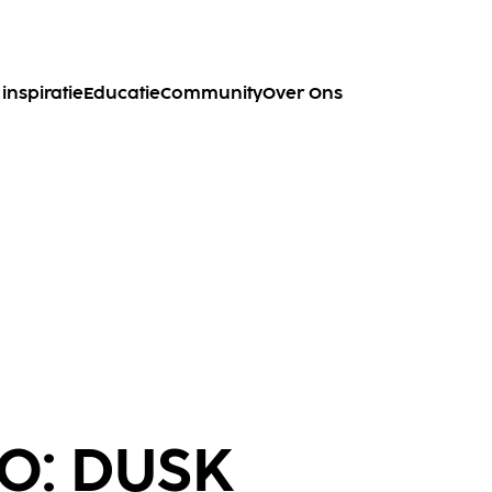
inspiratie
Educatie
Community
Over Ons
O: DUSK