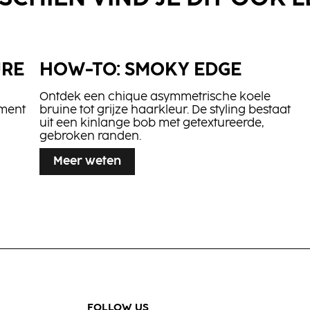
URE
HOW-TO: SMOKY EDGE
Strong Mousse
Volume &
Blow-Dry
Ontdek een chique asymmetrische koele
Spray
ement
bruine tot grijze haarkleur. De styling bestaat
uit een kinlange bob met getextureerde,
gebroken randen.
Meer weten
FOLLOW US