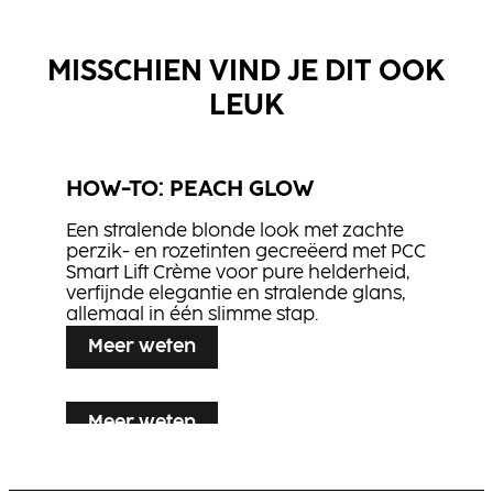
MISSCHIEN VIND JE DIT OOK
LEUK
NN2
HOW-TO: PEACH GLOW
BLONDE EXPERT Lightener 9+
BLONDE EXPERT Pastels
Een stralende blonde look met zachte
CREAM DEVELOPER
perzik- en rozetinten gecreëerd met PCC
BLONDE EXPERT Insta Strong
Smart Lift Crème voor pure helderheid,
BLONDE EXPERT Insta Strong
Shampoo
verfijnde elegantie en stralende glans,
BLONDE EXPERT Insta Strong
allemaal in één slimme stap.
Treatment
Salt Spray
Leave-In Cream
Meer weten
Shine Wax
Flexible Hair Spray
Meer weten
HOW-TO: FLAMED SHAG
Meer weten
HOW-TO: MIDNIGHT EDGE
Slim contrast ontmoet precisie: een koperen