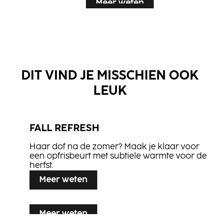
Meer weten
Meer weten
Meer weten
DIT VIND JE MISSCHIEN OOK
LEUK
FALL REFRESH
Haar dof na de zomer? Maak je klaar voor
COLOR TRANS­FORMER
een opfrisbeurt met subtiele warmte voor de
Color Shampoo
herfst.
Color Treatment
Meer weten
Glam Oil
Lift It Up
Light Mousse
Flexible Hair Spray
Meer weten