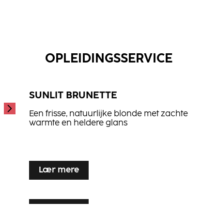
Ontdek meer
Hydrate Shampoo
Repair Shampoo
...
Anti-Dandruff Shampoo
...
...
OPLEIDINGSSERVICE
SUNLIT BRUNETTE
Een frisse, natuurlijke blonde met zachte
warmte en heldere glans
...
Lær mere
Lær mere
SILVER VEIL TONING