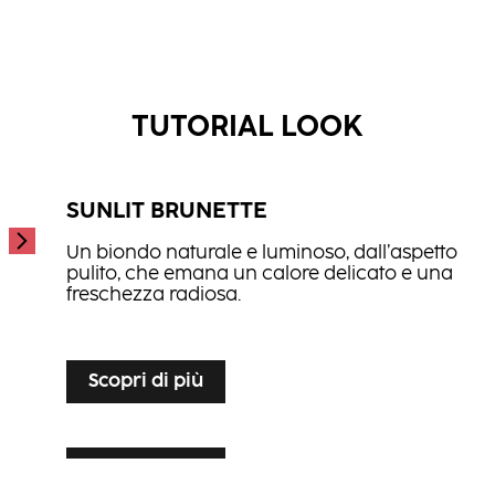
Scopri di più
Repair Treatment
Hydrate Spray Conditioner
...
Hair Therapy Spray Conditioner
...
...
TUTORIAL LOOK
SUNLIT BRUNETTE
Un biondo naturale e luminoso, dall’aspetto
pulito, che emana un calore delicato e una
freschezza radiosa.
...
Scopri di più
Scopri di più
SILVER VEIL TONING
Scopri di più