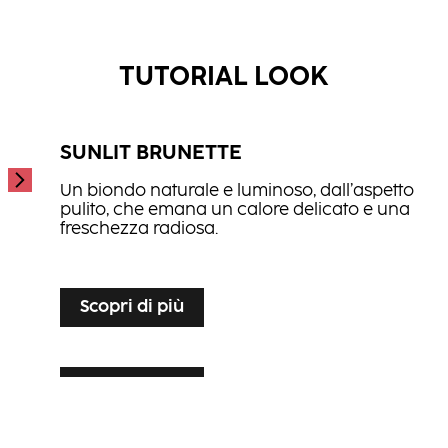
Anti-Dandruff Shampoo
...
Repair Shampoo
...
...
TUTORIAL LOOK
SUNLIT BRUNETTE
Un biondo naturale e luminoso, dall’aspetto
pulito, che emana un calore delicato e una
freschezza radiosa.
...
Scopri di più
Scopri di più
SILVER VEIL TONING
Scopri di più
LUXE LIVED BLONDE
Un biondo luminoso che valorizza i capelli