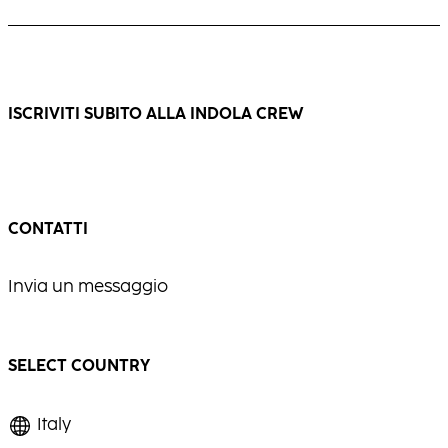
grigi o bianchi, donando eleganza e
Un biondo caldo e multidimensionale, ricco
brillantezza.
di movimento e di luce.
...
...
ISCRIVITI SUBITO ALLA INDOLA CREW
CONTATTI
Invia un messaggio
SELECT COUNTRY
Italy