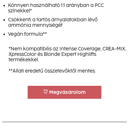
Könnyen használható 1:1 arányban a PCC
színekkel*
Csökkenti a tartós árnyalatokban lévő
ammónia mennyiségét
Vegán formula**
*Nem kompatibilis az Intense Coverage, CREA-MIX,
XpressColor és Blonde Expert Highlifts
termékekkel.
**Állati eredetű összetevőktől mentes.
Megvásárolom