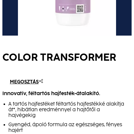
COLOR TRANS­FORMER
MEGOSZTÁS
Innovatív, féltartós hajfesték-átalakító.
A tartós hajfestéket féltartós hajfestékké alakítja
át*, hibátlan eredménnyel a hajtőtől a
hajvégekig
Gyengéd, ápoló formula az egészséges, fényes
hajért