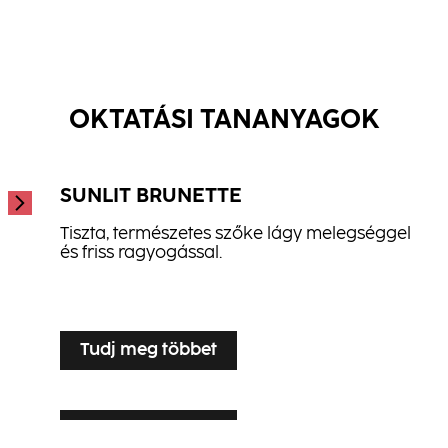
Tudj meg többet
Intense Repair Hajmaszk
Hydrate Spray Balzsam
...
Hair Therapy Spray Balzsam
...
...
OKTATÁSI TANANYAGOK
SUNLIT BRUNETTE
Tiszta, természetes szőke lágy melegséggel
és friss ragyogással.
...
Tudj meg többet
Tudj meg többet
SILVER VEIL TONING