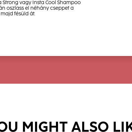
ta Strong vagy Insta Cool Shampoo
án oszlass el néhány cseppet a
majd fésüld át.
OU MIGHT ALSO LI