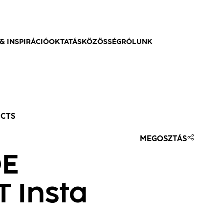
& INSPIRÁCIÓ
OKTATÁS
KÖZÖSSÉG
RÓLUNK
UCTS
MEGOSZTÁS
DE
 Insta