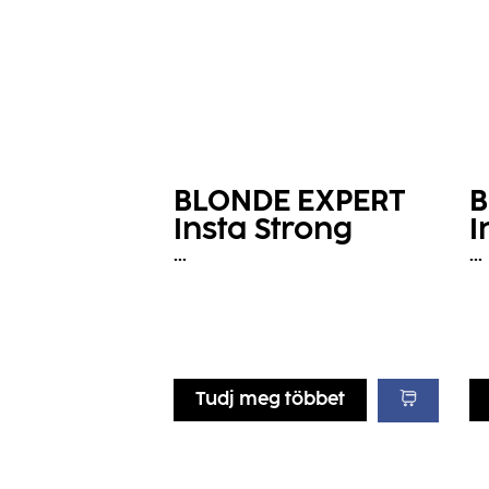
BLONDE EXPERT
B
Insta Strong
I
Sampon
B
...
...
Tudj meg többet