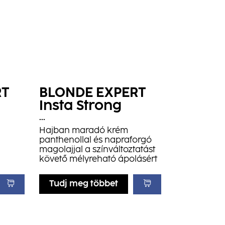
RT
BLONDE EXPERT
Insta Strong
Leave-In Cream
...
Hajban maradó krém
panthenollal és napraforgó
magolajjal a színváltoztatást
követő mélyreható ápolásért
Tudj meg többet