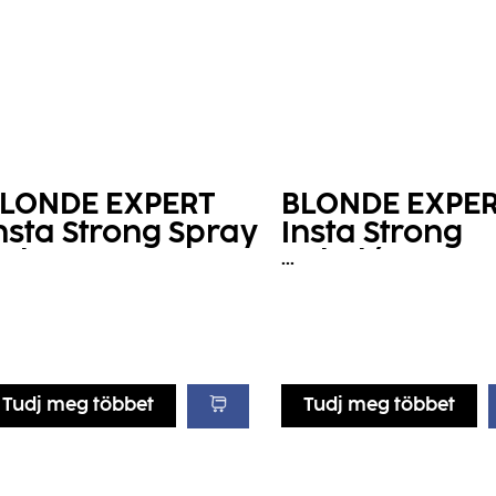
LONDE EXPERT
BLONDE EXPE
nsta Strong Spray
Insta Strong
alzsam
Pakolás
...
Tudj meg többet
Tudj meg többet