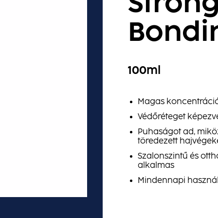
Stron
Bondin
100ml
Magas koncentrációj
Védőréteget képezve 
Puhaságot ad, mikö
töredezett hajvégek
Szalonszintű és ott
alkalmas
Mindennapi használ