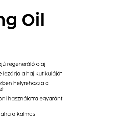
g
g Oil​
ú regeneráló olaj
lezárja a haj kutikuláját
zben helyrehozza a
et
honi használatra egyaránt
atra alkalmas