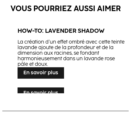
VOUS POURRIEZ AUSSI AIMER
HOW-TO: LAVENDER SHADOW
La création d'un effet ombré avec cette teinte
lavande ajoute de la profondeur et de la
dimension aux racines, se fondant
harmonieusement dans un lavande rose
pâle et doux.
En savoir plus
Spray Fixation Flexible
Spray Texturisant
Huile de Soin Précieuse
En savoir plus
HOW-TO: LILAC FRAME
En savoir plus
HOW-TO: NEON FLAME
Une couleur de base blond crème
contrastée avec placement lilas sur toute la
Une subtile flamme de couleur créant un
bordure du visage, se fondant dans le blond
contraste saisissant avec une base dans les
pour créer un effet à la fois harmonieux et
tons marrons classiques et élégants
accrocheur.