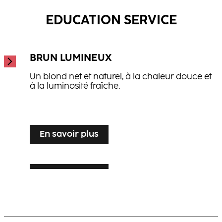
...
EDUCATION SERVICE
BRUN LUMINEUX
Un blond net et naturel, à la chaleur douce et
à la luminosité fraîche.
...
En savoir plus
En savoir plus
PATINE VOILE ARGENTÉ
En savoir plus
BLOND LUXUEUX À L’EFFET NATUREL
Sublimation lumineuse du blond pour
cheveux gris ou blancs, alliant élégance et
Blond chaud et multidimensionnel, révélant
brillance.
un mouvement visible et une luminosité