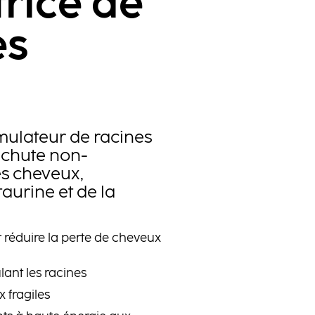
trice de
es
ulateur de racines
 chute non-
s cheveux,
taurine et de la
 réduire la perte de cheveux
lant les racines
 fragiles