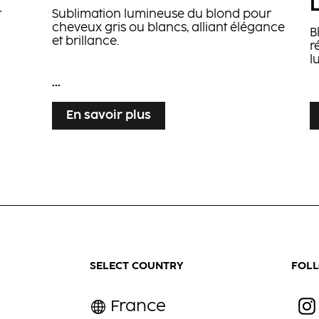
r
Sublimation lumineuse du blond pour
cheveux gris ou blancs, alliant élégance
B
et brillance.
r
l
...
...
En savoir plus
SELECT COUNTRY
FOL
France