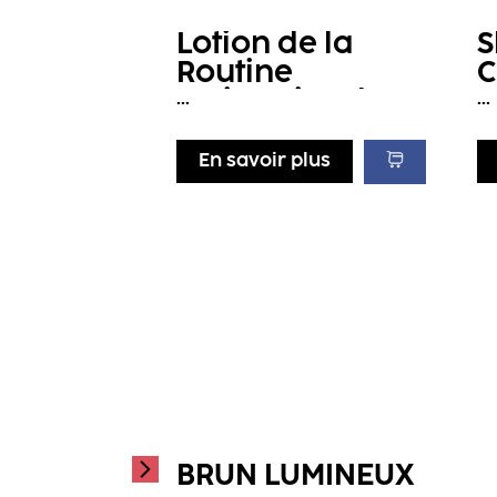
Lotion de la
S
Routine
C
Activatrice de
C
...
...
Racines
En savoir plus
BRUN LUMINEUX