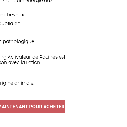
nts à haute énergie aux
 de cheveux
quotidien
n pathologique.
ng Activateur de Racines est
on avec la Lotion
origine animale.
MAINTENANT POUR ACHETER