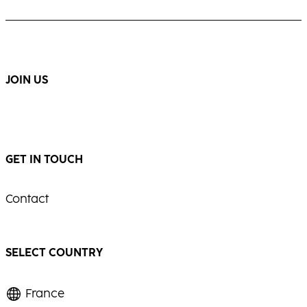
cheveux gris ou blancs, alliant élégance et
Blond chaud et multidimensionnel, révélant
brillance.
un mouvement visible et une luminosité
éclatante.
...
...
JOIN US
GET IN TOUCH
Contact
SELECT COUNTRY
France