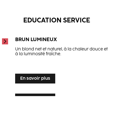
Baume Réparateur
...
Masque Réparateur
...
...
EDUCATION SERVICE
BRUN LUMINEUX
Un blond net et naturel, à la chaleur douce et
à la luminosité fraîche.
...
En savoir plus
En savoir plus
PATINE VOILE ARGENTÉ
En savoir plus
BLOND LUXUEUX À L’EFFET NATUREL
Sublimation lumineuse du blond pour