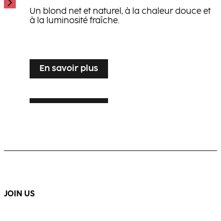
Un blond net et naturel, à la chaleur douce et
à la luminosité fraîche.
...
En savoir plus
En savoir plus
PATINE VOILE ARGENTÉ
En savoir plus
BLOND LUXUEUX À L’EFFET NATUREL
Sublimation lumineuse du blond pour
cheveux gris ou blancs, alliant élégance et
Blond chaud et multidimensionnel, révélant
brillance.
un mouvement visible et une luminosité
éclatante.
...
...
JOIN US