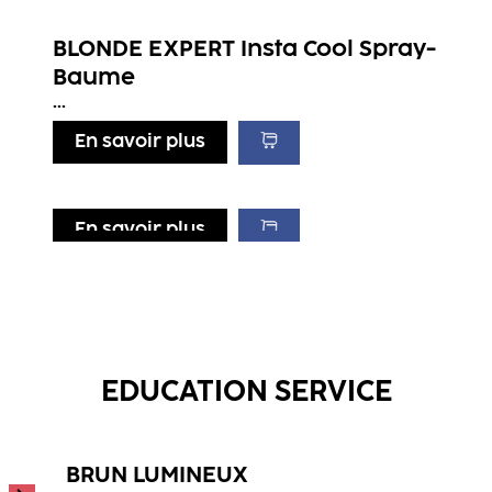
BLONDE EXPERT Insta Cool Spray-
Baume
...
En savoir plus
En savoir plus
En savoir plus
En savoir plus
BLONDE EXPERT Insta Cool
BLONDE EXPERT Insta Strong Masque
Shampooing
BLONDE EXPERT Insta Strong
...
...
Shampooing
EDUCATION SERVICE
...
BRUN LUMINEUX