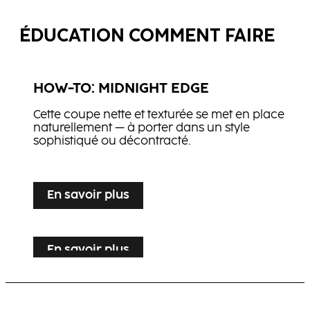
ÉDUCATION COMMENT FAIRE
HOW-TO: MIDNIGHT EDGE
Cette coupe nette et texturée se met en place
naturellement — à porter dans un style
sophistiqué ou décontracté.
...
En savoir plus
En savoir plus
HOW-TO: FLAMED SHAG
En savoir plus
HOW-TO: GOLDEN TWILIGHT
En savoir plus
HOW-TO: CRIMSON VEIL
Un contraste maîtrisé et précis : une touche
cuivrée se démarque sur une base profonde,
Un coiffage naturel et maîtrisé, sublimé par des
pour un effet intense et immédiat.
couleurs profondes qui évoquent le mystère, la
Des longueurs fluides et des tons rouges