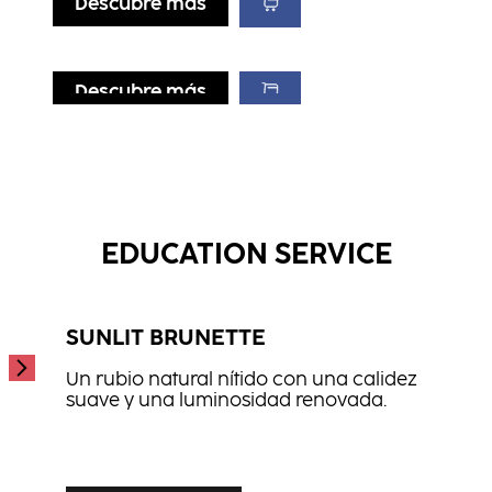
Descubre más
Descubre más
Descubre más
Descubre más
Polvo de Volumen
Espuma de Fijación Fuerte
...
Lift It Up
...
...
EDUCATION SERVICE
SUNLIT BRUNETTE
Un rubio natural nítido con una calidez
suave y una luminosidad renovada.
...