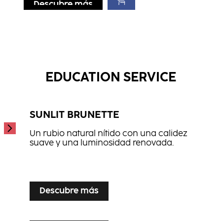
Descubre más
Descubre más
Descubre más
Cera de Brillo
Cera Mate
...
Gel Moldeador
...
...
EDUCATION SERVICE
SUNLIT BRUNETTE
Un rubio natural nítido con una calidez
suave y una luminosidad renovada.
...
Descubre más