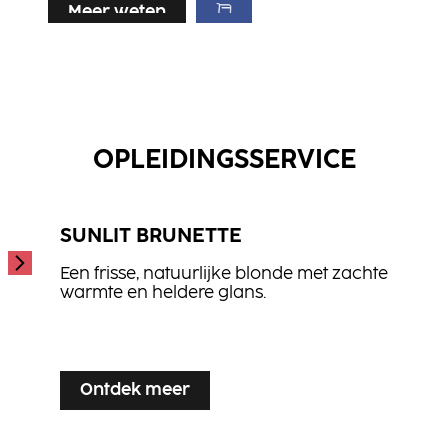
Meer weten
Meer weten
Meer weten
Color Shampoo
Repair Conditioner
...
Hydrate Spray Conditioner
...
...
OPLEIDINGSSERVICE
SUNLIT BRUNETTE
Een frisse, natuurlijke blonde met zachte
warmte en heldere glans.
...
Ontdek meer